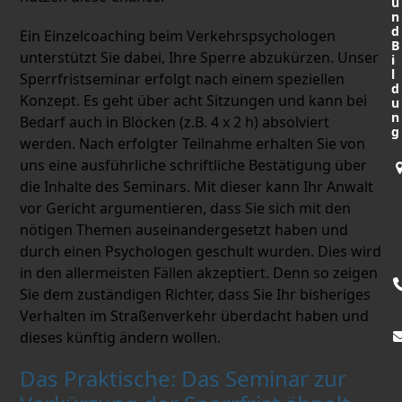
u
n
d
Ein Einzelcoaching beim Verkehrspsychologen
B
unterstützt Sie dabei, Ihre Sperre abzukürzen. Unser
i
l
Sperrfristseminar erfolgt nach einem speziellen
d
Konzept. Es geht über acht Sitzungen und kann bei
u
n
Bedarf auch in Blöcken (z.B. 4 x 2 h) absolviert
g
werden. Nach erfolgter Teilnahme erhalten Sie von
uns eine ausführliche schriftliche Bestätigung über
die Inhalte des Seminars. Mit dieser kann Ihr Anwalt
vor Gericht argumentieren, dass Sie sich mit den
nötigen Themen auseinandergesetzt haben und
durch einen Psychologen geschult wurden. Dies wird
in den allermeisten Fällen akzeptiert. Denn so zeigen
Sie dem zuständigen Richter, dass Sie Ihr bisheriges
Verhalten im Straßenverkehr überdacht haben und
dieses künftig ändern wollen.
Das Praktische: Das Seminar zur