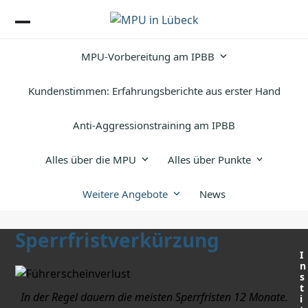
Skip
to
Open
Close
content
MPU-Vorbereitung am IPBB
mobile
mobile
menu
menu
Kundenstimmen: Erfahrungsberichte aus erster Hand
Anti-Aggressionstraining am IPBB
Alles über die MPU
Alles über Punkte
Weitere Angebote
News
Sperrfristverkürzung
I
n
s
t
In der Regel dauern die meisten Sperrfristen 12 Monate.
i