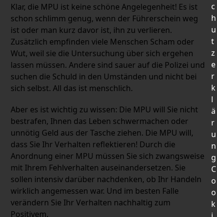
c
Klar, die MPU ist keine schöne Angelegenheit! Es ist
h
schon schlimm genug, wenn der Führerschein weg
u
ist oder man kurz davor ist, ihn zu verlieren.
t
Zusätzlich empfinden viele Menschen Scham oder
z
Wut, weil sie die Untersuchung über sich ergehen
e
lassen müssen. Andere sind sauer auf die Polizei und
r
suchen die Schuld in den Umständen und nicht bei
k
sich selbst. All das ist menschlich.
l
Aber es ist wichtig zu wissen: Die MPU will Sie nicht
ä
bestrafen, Ihnen das Leben schwermachen oder
r
unnötig Geld aus der Tasche ziehen. Die MPU will,
u
dass Sie Ihr Verhalten reflektieren! Durch die
n
Anordnung einer MPU müssen Sie sich zwangsweise
g
mit Ihrem Fehlverhalten auseinandersetzen. Sie
C
sollen intensiv darüber nachdenken, ob Ihr Handeln
o
wirklich angemessen war. Und im besten Falle
o
verändern Sie Ihr Verhalten nachhaltig zum
k
Positivem.
i