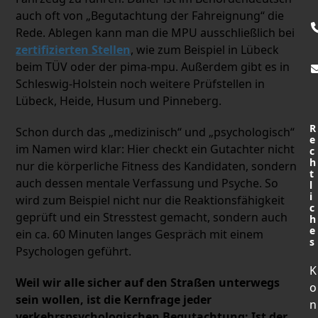
auch oft von „Begutachtung der Fahreignung“ die
Rede. Ablegen kann man die MPU ausschließlich bei
zertifizierten Stellen
, wie zum Beispiel in Lübeck
beim TÜV oder der pima-mpu. Außerdem gibt es in
Schleswig-Holstein noch weitere Prüfstellen in
Lübeck, Heide, Husum und Pinneberg.
R
Schon durch das „medizinisch“ und „psychologisch“
e
im Namen wird klar: Hier checkt ein Gutachter nicht
c
h
nur die körperliche Fitness des Kandidaten, sondern
t
auch dessen mentale Verfassung und Psyche. So
l
i
wird zum Beispiel nicht nur die Reaktionsfähigkeit
c
geprüft und ein Stresstest gemacht, sondern auch
h
e
ein ca. 60 Minuten langes Gespräch mit einem
s
Psychologen geführt.
K
Weil wir alle sicher auf den Straßen unterwegs
o
sein wollen, ist die Kernfrage jeder
n
verkehrspsychologischen Begutachtung: Ist der