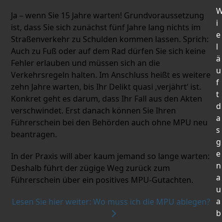
Ja – wenn Sie 15 Jahre warten! Grundvoraussetzung
i
ist, dass Sie sich zunächst fünf Jahre lang nichts im
e
Straßenverkehr zu Schulden kommen lassen. Sprich:
l
Auch zu Fuß oder auf dem Rad dürfen Sie sich keine
ä
Fehler erlauben und müssen sich an die
u
Verkehrsregeln halten. Im Anschluss heißt es weitere
f
zehn Jahre warten, bis Ihr Delikt quasi ‚verjährt‘ ist.
t
Konkret geht es darum, dass Ihr Fall aus den Akten
d
verschwindet. Erst danach können Sie Ihren
a
Führerschein bei den Behörden auch ohne MPU neu
s
beantragen.
g
e
In der Praxis will aber kaum jemand so lange warten:
n
Deshalb führt der zügige Weg zurück zum
a
Führerschein über ein positives MPU-Gutachten.
u
a
Lesen Sie hier weiter: Wo muss ich die MPU ablegen?
b