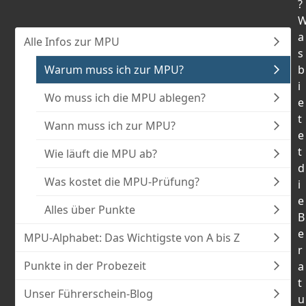
?
a
Alle Infos zur MPU
s
Warum muss ich zur MPU?
b
i
Wo muss ich die MPU ablegen?
e
t
Wann muss ich zur MPU?
e
t
Wie läuft die MPU ab?
d
Was kostet die MPU-Prüfung?
i
e
Alles über Punkte
B
e
MPU-Alphabet: Das Wichtigste von A bis Z
r
Punkte in der Probezeit
a
t
Unser Führerschein-Blog
u