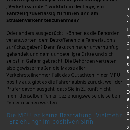
t
„Verkehrssünder“ wirklich in der Lage, ein
a
Fahrzeug zuverlässig zu führen und am
k
Straßenverkehr teilzunehmen?
t
I
Oder anders ausgedrückt: Können es die Behörden
verantworten, dem Betroffenen die Fahrerlaubnis
p
zurückzugeben? Denn faktisch hat er unvernünftig
r
gehandelt und damit unbeteiligte Dritte und sich
e
selbst in Gefahr gebracht. Die Behörden vertreten
s
also gewissermaßen die Masse aller
s
Verkehrsteilnehmer. Fällt das Gutachten in der MPU
u
positiv aus, gibt es die Fahrerlaubnis zurück, weil der
Prüfer davon ausgeht, dass Sie in Zukunft nicht
D
mehr denselben Fehler, beziehungsweise die selben
a
Fehler machen werden.
t
e
Die MPU ist keine Bestrafung. Vielmehr
n
„Erziehung“ im positiven Sinn
s