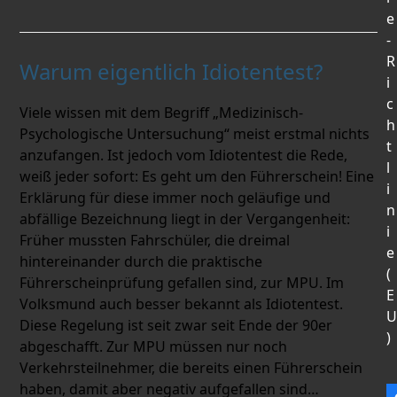
e
-
R
Warum eigentlich Idiotentest?
i
c
Viele wissen mit dem Begriff „Medizinisch-
h
Psychologische Untersuchung“ meist erstmal nichts
t
anzufangen. Ist jedoch vom Idiotentest die Rede,
l
weiß jeder sofort: Es geht um den Führerschein! Eine
i
Erklärung für diese immer noch geläufige und
n
abfällige Bezeichnung liegt in der Vergangenheit:
i
Früher mussten Fahrschüler, die dreimal
e
hintereinander durch die praktische
(
Führerscheinprüfung gefallen sind, zur MPU. Im
E
Volksmund auch besser bekannt als Idiotentest.
U
Diese Regelung ist seit zwar seit Ende der 90er
)
abgeschafft. Zur MPU müssen nur noch
Verkehrsteilnehmer, die bereits einen Führerschein
haben, damit aber negativ aufgefallen sind…