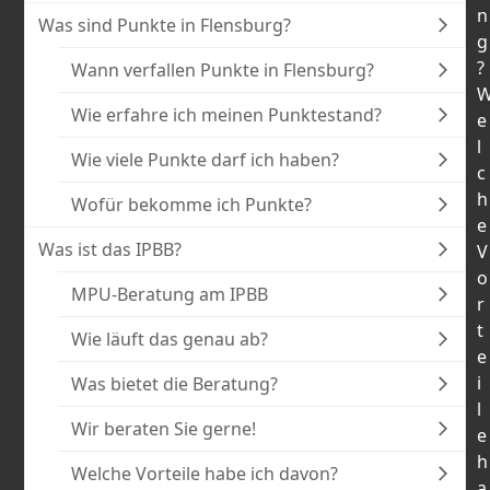
n
Was sind Punkte in Flensburg?
g
?
Wann verfallen Punkte in Flensburg?
Wie erfahre ich meinen Punktestand?
e
l
Wie viele Punkte darf ich haben?
c
h
Wofür bekomme ich Punkte?
e
Was ist das IPBB?
V
o
MPU-Beratung am IPBB
r
t
Wie läuft das genau ab?
e
i
Was bietet die Beratung?
l
Wir beraten Sie gerne!
e
h
Welche Vorteile habe ich davon?
a