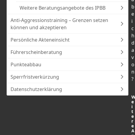
b
Weitere Beratungsangebote des IPBB
e
Anti-Aggressionstraining – Grenzen setzen
i
können und akzeptieren
c
h
Persönliche Akteneinsicht
d
a
Führerscheinberatung
v
Punkteabbau
o
n
Sperrfristverkürzung
?
Datenschutzerklärung
e
i
t
e
r
e
A