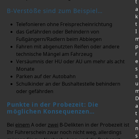
t
a
B-Verstöße sind zum Beispiel…
k
t
Telefonieren ohne Freisprecheinrichtung
I
das Gefährden oder Behindern von
Fußgängern/Radlern beim Abbiegen
p
Fahren mit abgenutzten Reifen oder andere
r
technische Mängel am Fahrzeug
e
Versäumnis der HU oder AU um mehr als acht
s
Monate
s
Parken auf der Autobahn
u
Schulkinder an der Bushaltestelle behindern
oder gefährden
D
Punkte in der Probezeit: Die
a
möglichen Konsequenzen…
t
e
Bei
einem
A oder
zwei
B-Delikten in der Probezeit ist
n
Ihr Führerschein zwar noch nicht weg, allerdings
s