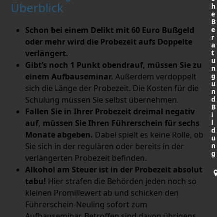
Überblick
h
e
B
Schon bei einem Delikt mit 60 Euro Bußgeld
e
r
oder mehr wird die Probezeit aufs Doppelte
a
verlängert.
t
u
Gibt’s noch 1 Punkt obendrauf, müssen Sie zu
n
einem Aufbauseminar.
Außerdem verdoppelt
g
u
sich die Länge der Probezeit. Die Kosten für die
n
Schulung müssen Sie selbst übernehmen.
d
B
Fallen Sie in Ihrer Probezeit dreimal negativ
i
auf, müssen Sie Ihren Führerschein für sechs
l
d
Monate abgeben.
Dabei spielt es keine Rolle, ob
u
Sie sich in der regulären oder bereits in der
n
g
verlängerten Probezeit befinden.
Alkohol am Steuer ist in der Probezeit absolut
tabu!
Hier strafen die Behörden jeden noch so
kleinen Promillewert ab und schicken den
Führerschein-Neuling sofort zum
Aufbauseminar. Betroffen sind davon übrigens