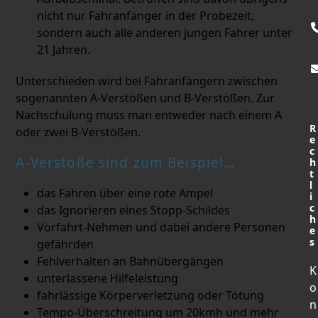
nicht nur Fahranfänger in der Probezeit,
sondern auch alle anderen jungen Fahrer unter
21 Jahren.
Unterschieden wird bei Fahranfängern zwischen
sogenannten A-Verstößen und B-Verstößen. Zur
Nachschulung muss man entweder nach einem A
R
oder zwei B-Verstößen.
e
c
A-Verstöße sind zum Beispiel…
h
t
l
das Fahren über eine rote Ampel
i
c
das Ignorieren eines Stopp-Schildes
h
Vorfahrt-Nehmen und dabei andere Personen
e
s
gefährden
Fehlverhalten an Bahnübergängen
K
unterlassene Hilfeleistung
o
fahrlässige Körperverletzung oder Tötung
n
Tempo-Überschreitung um 20kmh und mehr