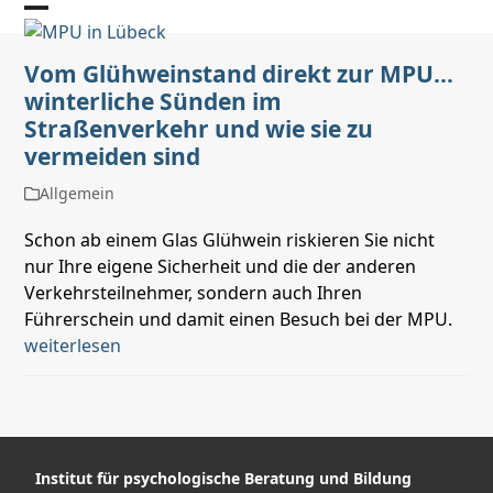
Skip
Open
Close
to
mobile
mobile
content
Vom Glühweinstand direkt zur MPU…
winterliche Sünden im
menu
menu
Straßenverkehr und wie sie zu
vermeiden sind
Allgemein
Schon ab einem Glas Glühwein riskieren Sie nicht
nur Ihre eigene Sicherheit und die der anderen
Verkehrsteilnehmer, sondern auch Ihren
Führerschein und damit einen Besuch bei der MPU.
weiterlesen
Institut für psychologische Beratung und Bildung