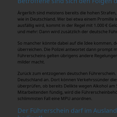
Betroffene sind sich den Folgen o
Ärgerlich sind meistens bereits die hohen Strafe
wie in Deutschland. Wer bei etwa einem Promille i
ausfällig wird, kommt in der Regel mit 1.000 € Gel
und mehr: Dann wird zusätzlich der deutsche Führ
So mancher könnte dabei auf die Idee kommen, 
überreichen. Die Polizei antwortet dann prompt m
Führerscheins gelten übrigens andere Regelungen 
milder macht.
Zurück zum entzogenen deutschen Führerschein. 
Deutschland an. Dort können Verkehrssünder dies
überprüfen, ob bereits Delikte wegen Alkohol am 
Mitarbeitenden fündig, wird die Führerscheinbe
schlimmsten Fall eine MPU anordnen.
Der Führerschein darf im Auslan