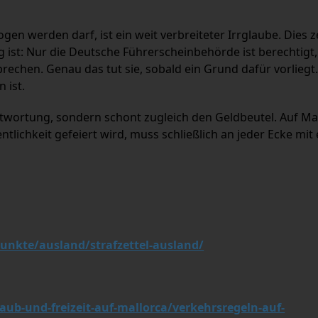
en werden darf, ist ein weit verbreiteter Irrglaube. Dies z
g ist: Nur die Deutsche Führerscheinbehörde ist berechtigt, 
chen. Genau das tut sie, sobald ein Grund dafür vorliegt
 ist.
antwortung, sondern schont zugleich den Geldbeutel. Auf Ma
tlichkeit gefeiert wird, muss schließlich an jeder Ecke mit 
unkte/ausland/strafzettel-ausland/
ub-und-freizeit-auf-mallorca/verkehrsregeln-auf-