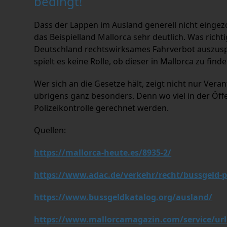
bedingt!
Dass der Lappen im Ausland generell nicht eingezog
das Beispielland Mallorca sehr deutlich. Was richti
Deutschland rechtswirksames Fahrverbot auszuspre
spielt es keine Rolle, ob dieser in Mallorca zu finden
Wer sich an die Gesetze hält, zeigt nicht nur Ver
übrigens ganz besonders. Denn wo viel in der Öffen
Polizeikontrolle gerechnet werden.
Quellen:
https://mallorca-heute.es/8935-2/
https://www.adac.de/verkehr/recht/bussgeld-p
https://www.bussgeldkatalog.org/ausland/
https://www.mallorcamagazin.com/service/urla