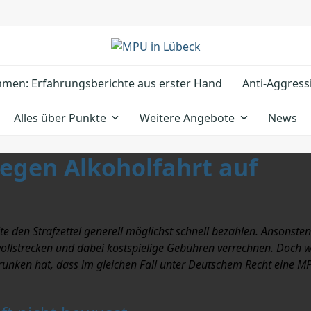
men: Erfahrungsberichte aus erster Hand
Anti-Aggress
Alles über Punkte
Weitere Angebote
News
egen Alkoholfahrt auf
te den Strafzettel generell möglichst schnell bezahlen. Ansonsten
ollstrecken und dabei kostspielige Gebühren verrechnen. Doch w
etrunken hat, dass im gleichen Fall unter Deutschem Recht eine 