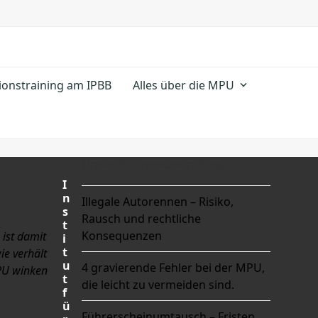
ionstraining am IPBB
Alles über die MPU
Unser Führerschein-Blog
I
n
Illegale Autorennen – Risiko,
s
Rausch und rechtliche
t
Konsequenzen
 ist damit
i
t
ie verhält
u
4 gravierende Fehler bei der MPU,
MPU winken
t
die leicht zu vermeiden sind.
f
ü
Führerscheinumtausch – Fristen