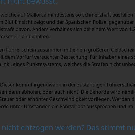
ft nicht bewusst.
n, welche auf Mallorca mindestens so schmerzhaft ausfalle
m Blut Einsicht zeigt und der Spanischen Polizei gegenüber
dstrafe davon. Anders verhält es sich bei einem Wert von 1,
erschein einbehalten.
den Führerschein zusammen mit einem größeren Geldschei
it dem Vorfurf versuchter Bestechung. Für Inhaber eines 
inkl. eines Punktesystems, welches die Strafen nicht unbe
Dieser kommt irgendwann in der zuständigen Führerscheins
en dann abholen, oder auch nicht. Die Behörde wird näml
Steuer oder erhöhter Geschwindigkeit vorliegen. Werden d
hörde unter Umständen ein Fahrverbot aussprechen und im
d nicht entzogen werden? Das stimmt n