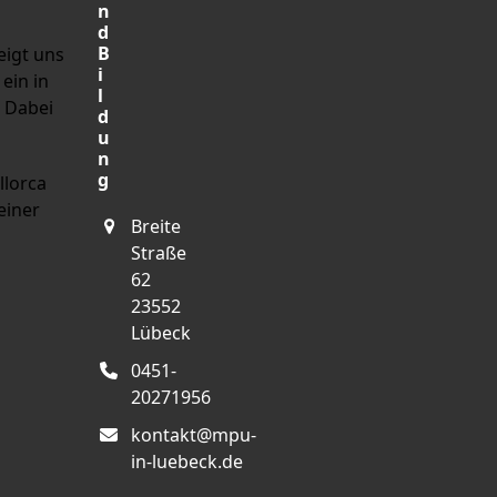
n
d
B
eigt uns
i
ein in
l
. Dabei
d
u
n
g
llorca
einer
Breite
Straße
62
23552
Lübeck
0451-
20271956
kontakt@mpu-
in-luebeck.de