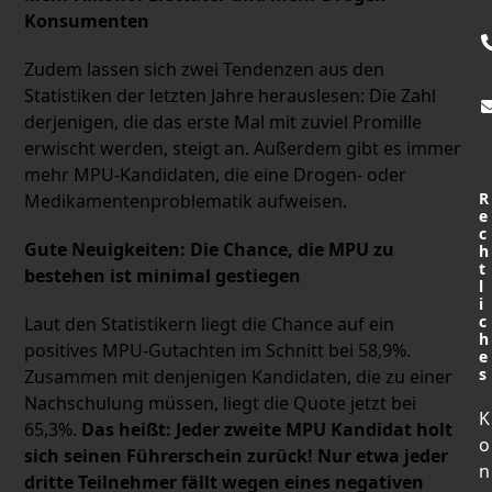
Konsumenten
Zudem lassen sich zwei Tendenzen aus den
Statistiken der letzten Jahre herauslesen: Die Zahl
derjenigen, die das erste Mal mit zuviel Promille
erwischt werden, steigt an. Außerdem gibt es immer
mehr MPU-Kandidaten, die eine Drogen- oder
R
Medikamentenproblematik aufweisen.
e
c
Gute Neuigkeiten: Die Chance, die MPU zu
h
t
bestehen ist minimal gestiegen
l
i
c
Laut den Statistikern liegt die Chance auf ein
h
positives MPU-Gutachten im Schnitt bei 58,9%.
e
s
Zusammen mit denjenigen Kandidaten, die zu einer
Nachschulung müssen, liegt die Quote jetzt bei
K
65,3%.
Das heißt: Jeder zweite MPU Kandidat holt
o
sich seinen Führerschein zurück! Nur etwa jeder
n
dritte Teilnehmer fällt wegen eines negativen