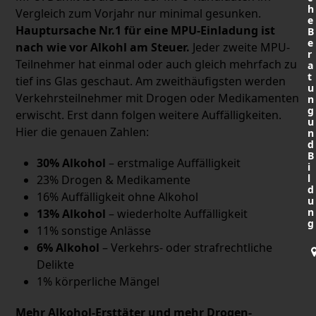
h
Vergleich zum Vorjahr nur minimal gesunken.
e
Hauptursache Nr.1 für eine MPU-Einladung ist
B
e
nach wie vor Alkohl am Steuer.
Jeder zweite MPU-
r
Teilnehmer hat einmal oder auch gleich mehrfach zu
a
t
tief ins Glas geschaut. Am zweithäufigsten werden
u
Verkehrsteilnehmer mit Drogen oder Medikamenten
n
g
erwischt. Erst dann folgen weitere Auffälligkeiten.
u
Hier die genauen Zahlen:
n
d
B
30% Alkohol
– erstmalige Auffälligkeit
i
l
23% Drogen & Medikamente
d
16% Auffälligkeit ohne Alkohol
u
n
13% Alkohol
– wiederholte Auffälligkeit
g
11% sonstige Anlässe
6% Alkohol
– Verkehrs- oder strafrechtliche
Delikte
1% körperliche Mängel
Mehr Alkohol-Ersttäter und mehr Drogen-