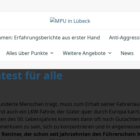
men: Erfahrungsberichte aus erster Hand
Anti-Aggress
Alles über Punkte
Weitere Angebote
News
test für alle
 hunderte Menschen trägt, muss zum Erhalt seiner Fahrerlau
d auch ein LKW-Fahrer, der Güter quer durch Europa karrt,
ichen des 50. Lebensjahres kommen dann oft noch Gutachten
ufmerksam zu sein, sich zu konzentrieren und in angemessen
n Rentner, der schon seit Jahrzehnten den Führerschein h