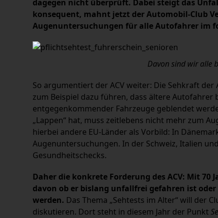
dagegen nicht überprüft. Dabei steigt das Unfall
konsequent, mahnt jetzt der Automobil-Club Ver
Augenuntersuchungen für alle Autofahrer im fo
Davon sind wir alle 
So argumentiert der ACV weiter: Die Sehkraft der 
zum Beispiel dazu führen, dass ältere Autofahre
entgegenkommender Fahrzeuge geblendet werden. 
„Lappen“ hat, muss zeitlebens nicht mehr zum Augen
hierbei andere EU-Länder als Vorbild: In Dänemar
Augenuntersuchungen. In der Schweiz, Italien un
Gesundheitschecks.
Daher die konkre
te Forderung des ACV: Mit 70 
davon ob er bislang unfallfrei gefahren ist oder
werden.
Das Thema „Sehtests im Alter“ will der 
diskutieren. Dort steht in diesem Jahr der Punkt
Se