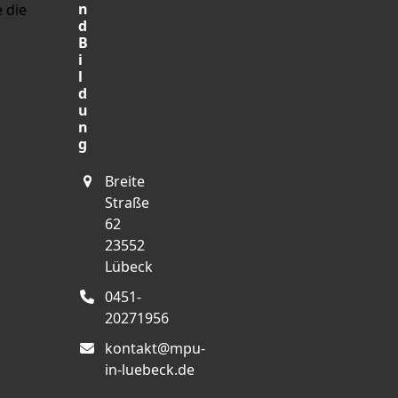
n
 die
d
B
i
l
d
u
n
g
Breite
Straße
62
23552
Lübeck
0451-
20271956
kontakt@mpu-
in-luebeck.de