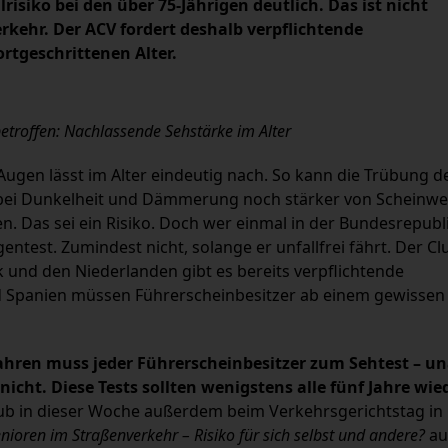
risiko bei den über 75-Jährigen deutlich. Das ist nicht
kehr. Der ACV fordert deshalb verpflichtende
rtgeschrittenen Alter.
betroffen: Nachlassende Sehstärke im Alter
Augen lässt im Alter eindeutig nach. So kann die Trübung d
r bei Dunkelheit und Dämmerung noch stärker von Scheinwe
Das sei ein Risiko. Doch wer einmal in der Bundesrepubl
test. Zumindest nicht, solange er unfallfrei fährt. Der Cl
k und den Niederlanden gibt es bereits verpflichtende
d Spanien müssen Führerscheinbesitzer ab einem gewissen 
Jahren muss jeder Führerscheinbesitzer zum Sehtest – 
 nicht. Diese Tests sollten wenigstens alle fünf Jahre wie
Club in dieser Woche außerdem beim Verkehrsgerichtstag in
nioren im Straßenverkehr – Risiko für sich selbst und andere?
au